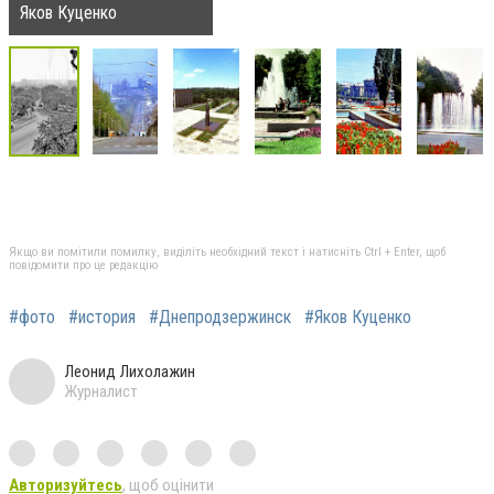
Яков Куценко
Якщо ви помітили помилку, виділіть необхідний текст і натисніть Ctrl + Enter, щоб
повідомити про це редакцію
#фото
#история
#Днепродзержинск
#Яков Куценко
Леонид Лихолажин
Журналист
Авторизуйтесь
, щоб оцінити