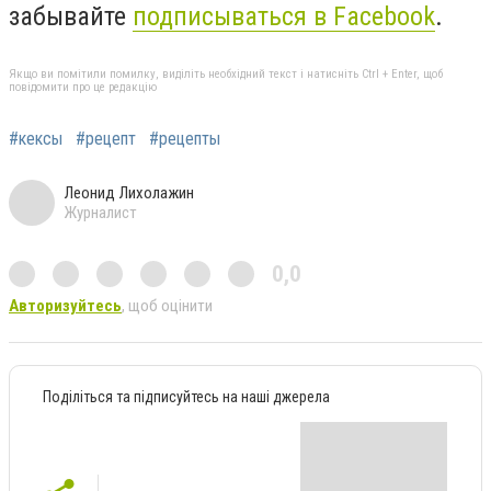
забывайте
подписываться в Facebook
.
Якщо ви помітили помилку, виділіть необхідний текст і натисніть Ctrl + Enter, щоб
повідомити про це редакцію
#кексы
#рецепт
#рецепты
Леонид Лихолажин
Журналист
0,0
Авторизуйтесь
, щоб оцінити
Поділіться та підписуйтесь на наші джерела