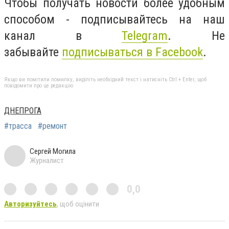
Чтобы получать новости более удобным
способом - подписывайтесь на наш
канал в
Telegram
. Не
забывайте
подписываться в Facebook
.
Якщо ви помітили помилку, виділіть необхідний текст і натисніть Ctrl + Enter, щоб
повідомити про це редакцію
ДНЕПРОГА
#трасса
#ремонт
Сергей Могила
Журналист
0,0
Авторизуйтесь
, щоб оцінити