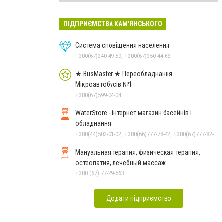
ПІДПРИЄМСТВА КАМ'ЯНСЬКОГО
Система сповіщення населення
+380(67)340-49-59, +380(67)350-44-68
★ BusMaster ★ Переобладнання
Мікроавтобусів №1
+380(67)599-04-04
WaterStore - інтернет магазин басейнів і
обладнання
+380(44)502-01-02, +380(66)777-78-42, +380(67)777-82-19, +380(67)890-80-80, +380(73)890-80-80, +380(44)502-01-03
Мануальная терапия, физическая терапия,
остеопатия, лечебный массаж
+380 (67) 77-29-563
Додати підприємство