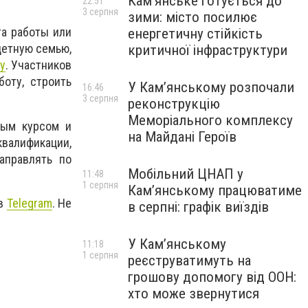
Кам’янське готується до
22:51
3 серпня
зими: місто посилює
та работы или
енергетичну стійкість
детную семью,
критичної інфраструктури
у
. Участников
боту, строить
У Кам’янському розпочали
16:46
3 серпня
реконструкцію
Меморіального комплексу
ным курсом и
на Майдані Героїв
квалификации,
аправлять по
Мобільний ЦНАП у
11:48
1 серпня
Кам’янському працюватиме
 в
Telegram
. Не
в серпні: графік виїздів
У Кам’янському
11:18
1 серпня
реєструватимуть на
грошову допомогу від ООН:
хто може звернутися