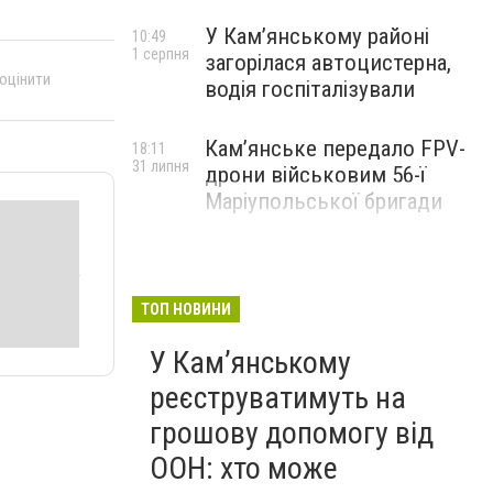
У Кам’янському районі
10:49
1 серпня
загорілася автоцистерна,
 оцінити
водія госпіталізували
Кам’янське передало FPV-
18:11
31 липня
дрони військовим 56-ї
Маріупольської бригади
ТОП НОВИНИ
У Кам’янському
реєструватимуть на
грошову допомогу від
ООН: хто може