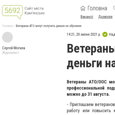
Головна
Вакансії
Дозвілля
Головна
Ветераны АТО могут получить деньги на обучение
14:21, 20 липня 2021 р.
Над
Ветераны
Сергей Могила
Журналист
деньги н
Ветераны АТО/ООС мог
профессиональной под
можно до 31 августа.
- Приглашаем ветеранов
работу или повысить к