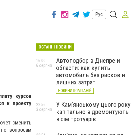
Рус
ОСТАННІ НОВИНИ
Автоподбор в Днепре и
16:00
6 серпня
области: как купить
автомобиль без рисков и
лишних затрат
НОВИНИ КОМПАНІЙ
плату курсов
ся к проекту
У Кам’янському цього року
22:56
3 серпня
капітально відремонтують
вісім тротуарів
хочет сменить
 по вопросам