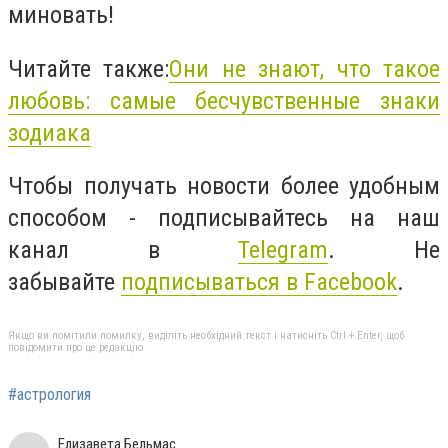
миновать!
Читайте также:
Они не знают, что такое
любовь: самые бесчувственные знаки
зодиака
Чтобы получать новости более удобным
способом - подписывайтесь на наш
канал в
Telegram
. Не
забывайте
подписываться в Facebook
.
Якщо ви помітили помилку, виділіть необхідний текст і натисніть Ctrl + Enter, щоб
повідомити про це редакцію
#астрология
Елизавета Бельмас