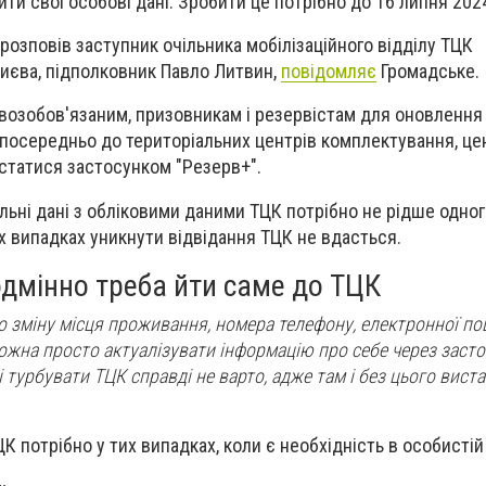
ти свої особові дані. Зробити це потрібно до 16 липня 202
розповів заступник очільника мобілізаційного відділу ТЦК
иєва, підполковник Павло Литвин,
повідомляє
Громадське.
овозобов'язаним, призовникам і резервістам для оновлення
посередньо до територіальних центрів комплектування, це
статися застосунком "Резерв+".
льні дані з обліковими даними ТЦК потрібно не рідше одног
их випадках уникнути відвідання ТЦК не вдасться.
одмінно треба йти саме до ТЦК
 зміну місця проживання, номера телефону, електронної по
ожна просто актуалізувати інформацію про себе через засто
і турбувати ТЦК справді не варто, адже там і без цього виста
К потрібно у тих випадках, коли є необхідність в особистій