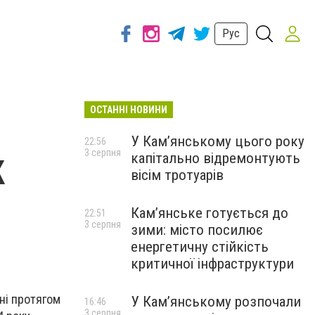
Рус
ОСТАННІ НОВИНИ
У Кам’янському цього року
22:56
3 серпня
капітально відремонтують
К
вісім тротуарів
Кам’янське готується до
22:51
3 серпня
зими: місто посилює
енергетичну стійкість
критичної інфраструктури
ані протягом
У Кам’янському розпочали
16:46
3 серпня