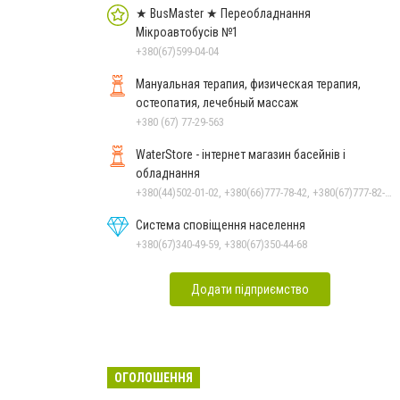
★ BusMaster ★ Переобладнання
Мікроавтобусів №1
+380(67)599-04-04
Мануальная терапия, физическая терапия,
остеопатия, лечебный массаж
+380 (67) 77-29-563
WaterStore - інтернет магазин басейнів і
обладнання
+380(44)502-01-02, +380(66)777-78-42, +380(67)777-82-19, +380(67)890-80-80, +380(73)890-80-80, +380(44)502-01-03
Система сповіщення населення
+380(67)340-49-59, +380(67)350-44-68
Додати підприємство
ОГОЛОШЕННЯ