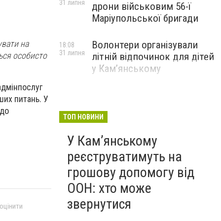
31 липня
дрони військовим 56-ї
Маріупольської бригади
увати на
Волонтери організували
18:08
31 липня
ться особисто
літній відпочинок для дітей
у Кам’янському
адмінпослуг
ших питань. У
 до
ТОП НОВИНИ
У Кам’янському
реєструватимуть на
грошову допомогу від
ООН: хто може
звернутися
 оцінити