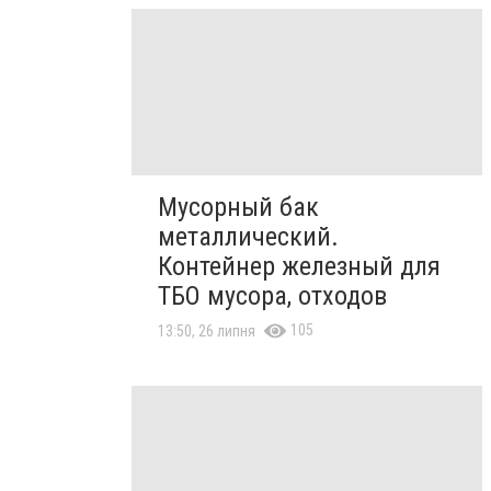
Мусорный бак
металлический.
Контейнер железный для
ТБО мусора, отходов
105
13:50, 26 липня