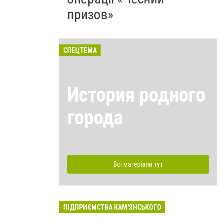
призов»
СПЕЦТЕМА
История родного
города
Всі матеріали тут
ПІДПРИЄМСТВА КАМ'ЯНСЬКОГО