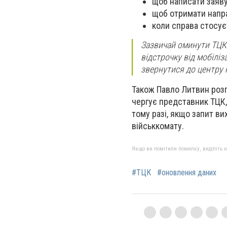
щоб написати заяву
щоб отримати напр
коли справа стосує
Зазвичай оминути ТЦК 
відстрочку від мобіліз
звернутися до центру 
Також Павло Литвин розп
чергує представник ТЦК, 
тому разі, якщо запит в
військкомату.
Якщо ви помітили помилку, виділіть нео
#ТЦК
#оновлення даних