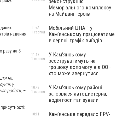
4 року.
реконструкцію
Меморіального комплексу
на Майдані Героїв
Мобільний ЦНАП у
 даних
11:48
1 серпня
Кам’янському працюватиме
нтрів надання
в серпні: графік виїздів
о разу на 5
У Кам’янському
11:18
1 серпня
реєструватимуть на
грошову допомогу від ООН:
хто може звернутися
шти чи,
сунок у
У Кам’янському районі
10:49
чає роботи, –
1 серпня
загорілася автоцистерна,
водія госпіталізували
 присутності:
Кам’янське передало FPV-
18:11