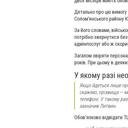
двох місяців мають онови
Детально про цю вимогу 
Солом’янського району К
За його словами, військ
потрібно звернутися без
адмінпослуг або ж скори
Загалом звіряти персона
років. При цьому в деяк
У якому разі не
Якщо йдеться лише про
скажімо, прізвища — м
телефоні. У такому раз
зазначив Литвин.
Обов'язково відвідати ТЦ