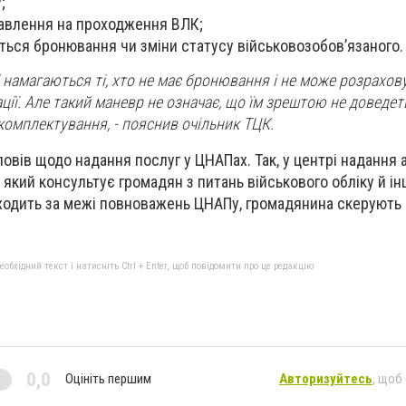
;
авлення на проходження ВЛК;
ться бронювання чи зміни статусу військовозобов’язаного.
намагаються ті, хто не має бронювання і не може розрахов
ації. Але такий маневр не означає, що їм зрештою не доведе
комплектування, - пояснив очільник ТЦК.
овів щодо надання послуг у ЦНАПах. Так, у центрі надання 
який консультує громадян з питань військового обліку й ін
иходить за межі повноважень ЦНАПу, громадянина скерують
бхідний текст і натисніть Ctrl + Enter, щоб повідомити про це редакцію
0,0
Оцініть першим
Авторизуйтесь
, щоб