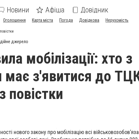
Новини
Афіша
Довідник
Оголошення
Карта міста
Погода
Довідкова
Нерухомість
 повістки
дійне джерело
ила мобілізації: хто з
 має з'явитися до ТЦ
з повістки
нності нового закону про мобілізацію всі військовозобов’яз