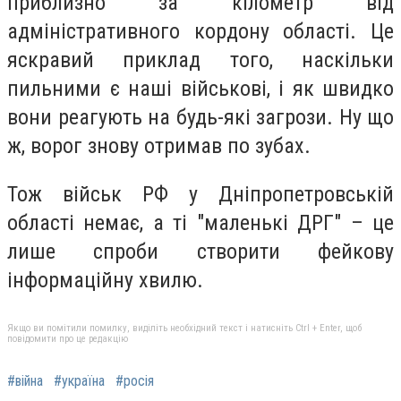
приблизно за кілометр від
адміністративного кордону області. Це
яскравий приклад того, наскільки
пильними є наші військові, і як швидко
вони реагують на будь-які загрози. Ну що
ж, ворог знову отримав по зубах.
Тож військ РФ у Дніпропетровській
області немає, а ті "маленькі ДРГ" – це
лише спроби створити фейкову
інформаційну хвилю.
Якщо ви помітили помилку, виділіть необхідний текст і натисніть Ctrl + Enter, щоб
повідомити про це редакцію
#війна
#україна
#росія