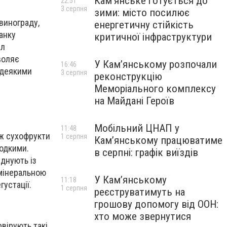
Кам’янське готується до
22:51
3 серпня
зими: місто посилює
винограду,
енергетичну стійкість
анку
критичної інфраструктури
ал
воляє
У Кам’янському розпочали
16:46
 деякими
3 серпня
реконструкцію
Меморіального комплексу
на Майдані Героїв
Мобільний ЦНАП у
11:48
ож сухофрукти
1 серпня
Кам’янському працюватиме
лодкими.
в серпні: графік виїздів
єднують із
мінеральною
У Кам’янському
11:18
устації.
1 серпня
реєструватимуть на
грошову допомогу від ООН:
хто може звернутися
рвірують такі