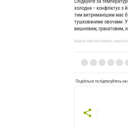
Слідкуйте за температуро
холодна – конфліктує з 
тим витриманішим має бу
тушкованими овочами. У 
вишневим, гранатовим, я
Якщо ви помітили помилку, виділіть нео
Поділіться та підписуйтесь на