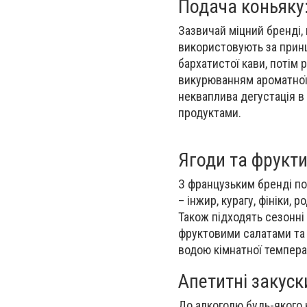
Подача коньяку
Зазвичай міцний бренді,
використовують за принц
бархатистої кави, потім
викурюванням ароматної 
некваплива дегустація в
продуктами.
Ягоди та фрукт
З французьким бренді под
– інжир, курагу, фініки,
Також підходять сезонні 
фруктовими салатами та
водою кімнатної темпера
Апетитні закуск
До алкоголю будь-якого к