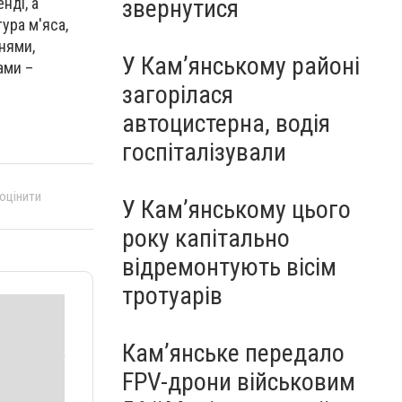
звернутися
нді, а
ура м'яса,
нями,
У Кам’янському районі
ами –
загорілася
автоцистерна, водія
госпіталізували
 оцінити
У Кам’янському цього
року капітально
відремонтують вісім
тротуарів
Кам’янське передало
FPV-дрони військовим