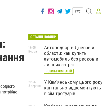
Рус
ОСТАННІ НОВИНИ
м:
Автоподбор в Днепре и
16:00
Вчора
области: как купить
нання
автомобиль без рисков и
лишних затрат
НОВИНИ КОМПАНІЙ
У Кам’янському цього року
22:56
ородного
3 серпня
капітально відремонтують
и потрібно
вісім тротуарів