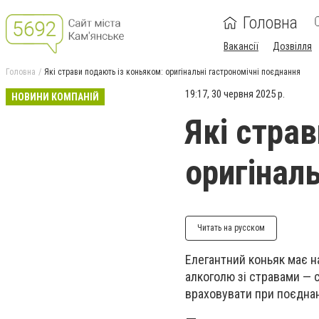
Головна
Вакансії
Дозвілля
Головна
Які страви подають із коньяком: оригінальні гастрономічні поєднання
19:17, 30 червня 2025 р.
НОВИНИ КОМПАНІЙ
Які стра
оригінал
Читать на русском
Елегантний коньяк має н
алкоголю зі стравами — 
враховувати при поєднанн