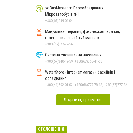
★ BusMaster ★ Переобладнання
Мікроавтобусів №1
+380(67)599-04-04
Мануальная терапия, физическая терапия,
остеопатия, лечебный массаж
+380 (67) 77-29-563
Система сповіщення населення
+380(67)340-49-59, +380(67)350-44-68
WaterStore - інтернет магазин басейнів і
обладнання
+380(44)502-01-02, +380(66)777-78-42, +380(67)777-82-19, +380(67)890-80-80, +380(73)890-80-80, +380(44)502-01-03
Додати підприємство
ОГОЛОШЕННЯ