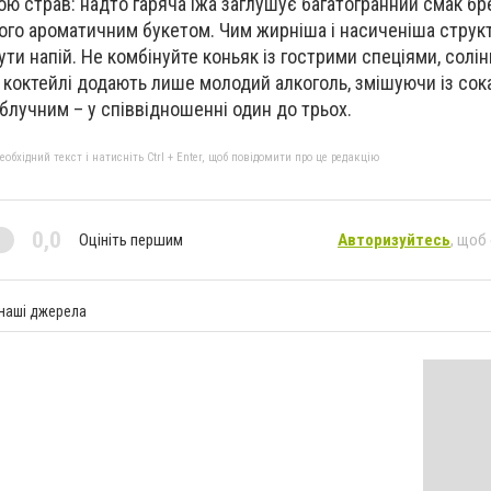
ю страв: надто гаряча їжа заглушує багатогранний смак бре
його ароматичним букетом. Чим жирніша і насиченіша структ
ти напій. Не комбінуйте коньяк із гострими спеціями, солін
коктейлі додають лише молодий алкоголь, змішуючи із сок
блучним – у співвідношенні один до трьох.
бхідний текст і натисніть Ctrl + Enter, щоб повідомити про це редакцію
0,0
Оцініть першим
Авторизуйтесь
, щоб
 наші джерела