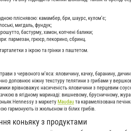
одною пліснявою: камамбер, бри, шаурс, кулом'є;
лоські, мигдаль, фундук;
прошутто, бастурму, хамон, копчені балики;
ри: пармезан, грюєр, пекорино, сбринц.
арталетки з ікрою та грінки з паштетом.
рави з червоного м'яса: яловичину, качку, баранину, дичин
ічно доповнює ніжну текстуру телятини з грибами у вершко
имки врівноважує насиченість яловичини з перцевим соус
качкою в ягідному маринаді: вишневому, брусничному, жур
коньяк Hennessy з маркету
Maudau
та карамелізована печінка
ою гармонують із жюльєном із білих грибів.
ння коньяку з продуктами