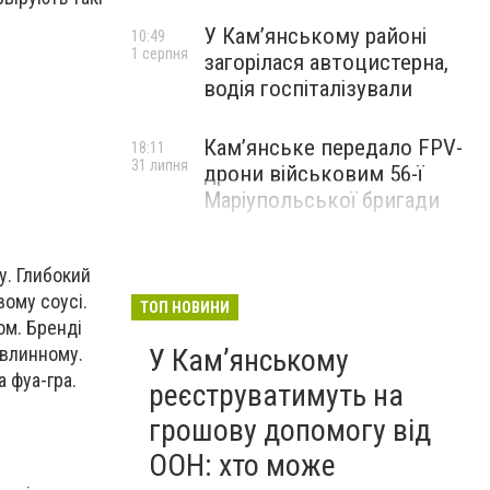
У Кам’янському районі
10:49
1 серпня
загорілася автоцистерна,
водія госпіталізували
Кам’янське передало FPV-
18:11
31 липня
дрони військовим 56-ї
Маріупольської бригади
у. Глибокий
вому соусі.
ТОП НОВИНИ
ом. Бренді
авлинному.
У Кам’янському
 фуа-гра.
реєструватимуть на
грошову допомогу від
ООН: хто може