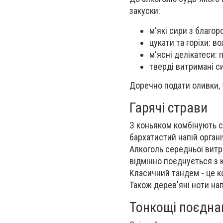
закуски:
м'які сири з благор
цукати та горіхи: во
м'ясні делікатеси: 
тверді витримані си
Доречно подати оливки, т
Гарячі страви
З коньяком комбінують ст
бархатистий напій орган
Алкоголь середньої витр
відмінно поєднується з 
Класичний тандем - це 
Також дерев'яні ноти нап
Тонкощі поєдна