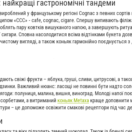
: найкращі гастрономічні тандеми
 вироблений у французькому регіоні Cognac з певних сортів 
ипом «ССС» - cafe, cognac, cigare. Спершу випивають філіж
 роблять пару ковтків вишуканого напою, а завершують риту
сигари. Сповна насолодитися всіма відтінками букета доз
 чистому вигляді, а також коньяк гармонійно поєднується з
и
ають свіжі фрукти – яблука, груші, сливи, цитрусові, а так
 родзинки. Важливий нюанс: ласощі не повинні бути надто со
ягоди: полуниця, малина, вишня, виноград. Молоді напої по
 сорбетами, а витриманий
коньяк Metaxa
краще доповнити 
тури – це допоможе освіжити смакові рецептори під час дег
и
ласу та віку підходить темний шоколад. Також із бренді се