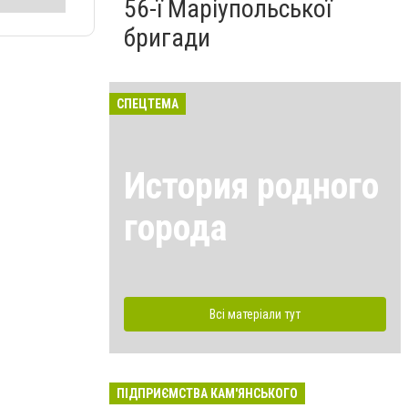
56-ї Маріупольської
бригади
СПЕЦТЕМА
История родного
города
Всі матеріали тут
ПІДПРИЄМСТВА КАМ'ЯНСЬКОГО