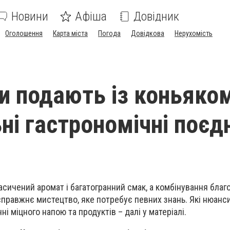
Новини
Афіша
Довідник
Оголошення
Карта міста
Погода
Довідкова
Нерухомість
ви подають із коньяко
ьні гастрономічні поєд
асичений аромат і багатогранний смак, а комбінування благ
справжнє мистецтво, яке потребує певних знань. Які нюанс
і міцного напою та продуктів – далі у матеріалі.