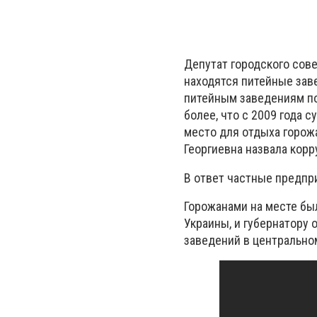
Депутат городского сове
находятся питейные зав
питейным заведениям по
более, что с 2009 года 
место для отдыха горожа
Георгиевна назвала корр
В ответ частные предпр
Горожанами на месте бы
Украины, и губернатору
заведений в центральном