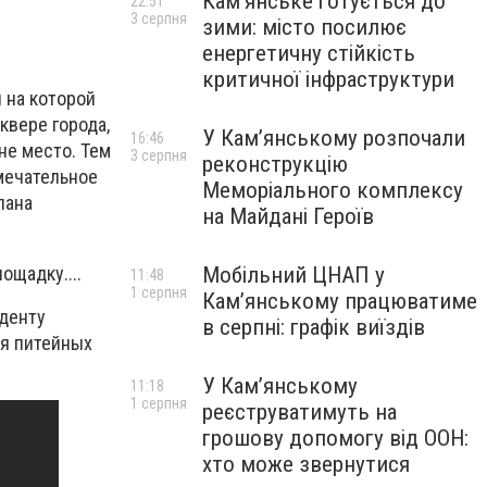
Кам’янське готується до
22:51
3 серпня
зими: місто посилює
енергетичну стійкість
критичної інфраструктури
я на которой
квере города,
У Кам’янському розпочали
16:46
не место. Тем
3 серпня
реконструкцію
амечательное
Меморіального комплексу
лана
на Майдані Героїв
ощадку....
Мобільний ЦНАП у
11:48
1 серпня
Кам’янському працюватиме
иденту
в серпні: графік виїздів
ия питейных
У Кам’янському
11:18
1 серпня
реєструватимуть на
грошову допомогу від ООН:
хто може звернутися