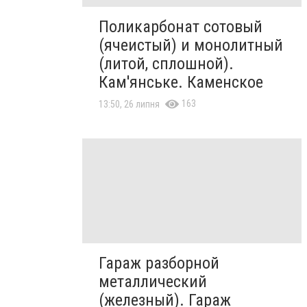
Поликарбонат сотовый
(ячеистый) и монолитный
(литой, сплошной).
Кам'янське. Каменское
163
13:50, 26 липня
Гараж разборной
металлический
(железный). Гараж