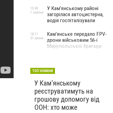
У Кам’янському районі
10:49
1 серпня
загорілася автоцистерна,
водія госпіталізували
Кам’янське передало FPV-
18:11
31 липня
дрони військовим 56-ї
Маріупольської бригади
ТОП НОВИНИ
У Кам’янському
реєструватимуть на
грошову допомогу від
ООН: хто може