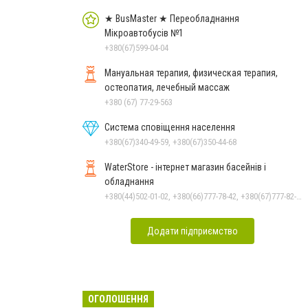
★ BusMaster ★ Переобладнання
Мікроавтобусів №1
+380(67)599-04-04
Мануальная терапия, физическая терапия,
остеопатия, лечебный массаж
+380 (67) 77-29-563
Система сповіщення населення
+380(67)340-49-59, +380(67)350-44-68
WaterStore - інтернет магазин басейнів і
обладнання
+380(44)502-01-02, +380(66)777-78-42, +380(67)777-82-19, +380(67)890-80-80, +380(73)890-80-80, +380(44)502-01-03
Додати підприємство
ОГОЛОШЕННЯ