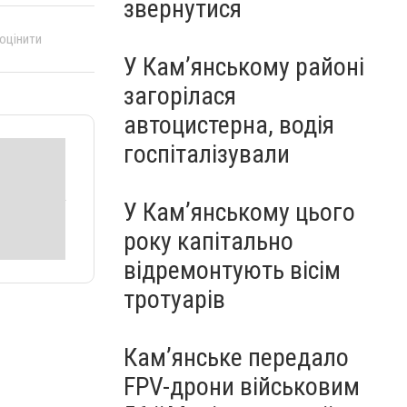
звернутися
 оцінити
У Кам’янському районі
загорілася
автоцистерна, водія
госпіталізували
У Кам’янському цього
року капітально
відремонтують вісім
тротуарів
Кам’янське передало
FPV-дрони військовим