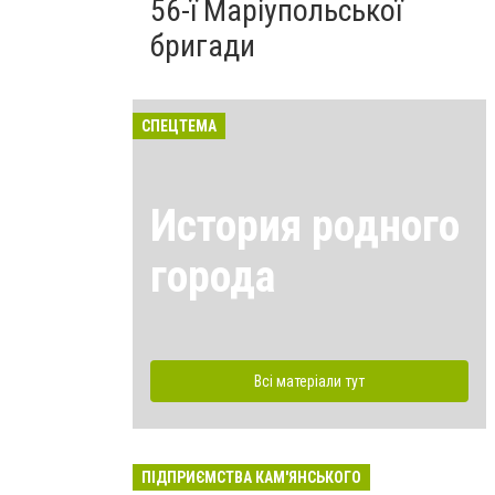
56-ї Маріупольської
бригади
СПЕЦТЕМА
История родного
города
Всі матеріали тут
ПІДПРИЄМСТВА КАМ'ЯНСЬКОГО