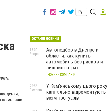
Рус
ОСТАННІ НОВИНИ
ска
Автоподбор в Днепре и
16:00
Вчора
области: как купить
автомобиль без рисков и
лишних затрат
НОВИНИ КОМПАНІЙ
авить
У Кам’янському цього року
22:56
3 серпня
капітально відремонтують
заведения,
вісім тротуарів
и по мнению