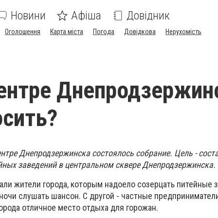
Новини
Афіша
Довідник
Оголошення
Карта міста
Погода
Довідкова
Нерухомість
ентре Днепродзержин
осить?
центре Днепродзержинска состоялось собрание. Цель - сост
йных заведений в центральном сквере Днепродзержинска.
али жители города, которым надоело созерцать питейные 
уночи слушать шансон. С другой - частные предпринимател
орода отличное место отдыха для горожан.