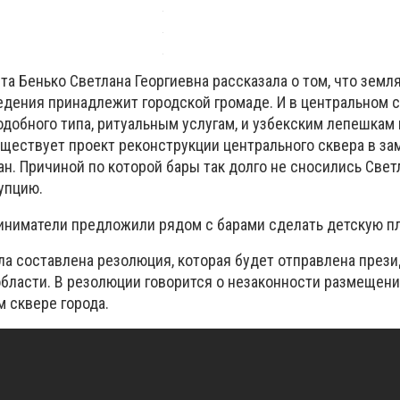
та Бенько Светлана Георгиевна рассказала о том, что земл
едения принадлежит городской громаде. И в центральном с
добного типа, ритуальным услугам, и узбекским лепешкам 
существует проект реконструкции центрального сквера в з
н. Причиной по которой бары так долго не сносились Свет
упцию.
иниматели предложили рядом с барами сделать детскую пл
ла составлена резолюция, которая будет отправлена през
 области. В резолюции говорится о незаконности размещен
 сквере города.