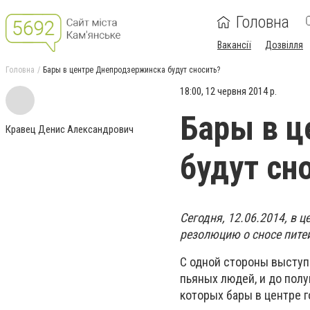
Головна
Вакансії
Дозвілля
Головна
Бары в центре Днепродзержинска будут сносить?
18:00, 12 червня 2014 р.
Бары в ц
Кравец Денис Александрович
будут сн
Сегодня, 12.06.2014, в 
резолюцию о сносе пите
С одной стороны выступ
пьяных людей, и до пол
которых бары в центре г