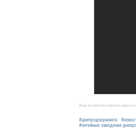
Якщо ви помітили помилку, виділіть нео
#днепродзержинск
#новос
#питейные заведения днепр