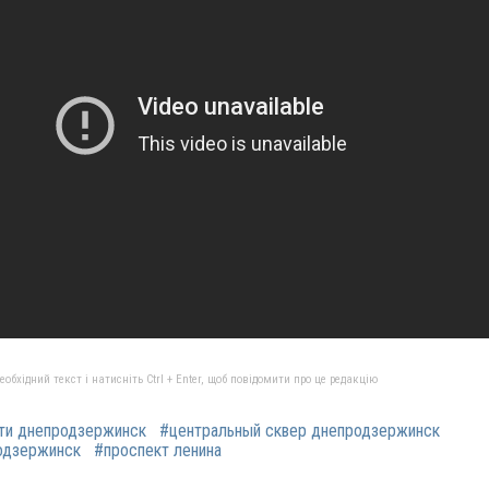
бхідний текст і натисніть Ctrl + Enter, щоб повідомити про це редакцію
ти днепродзержинск
#центральный сквер днепродзержинск
одзержинск
#проспект ленина