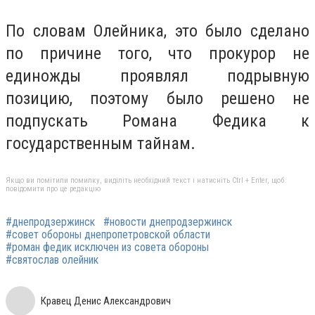
По словам Олейника, это было сделано
по причине того, что прокурор не
единожды проявлял подрывную
позицию, поэтому было решено не
подпускать Романа Федика к
государственным тайнам.
Якщо ви помітили помилку, виділіть необхідний текст і натисніть Ctrl + Enter, щоб
повідомити про це редакцію
#днепродзержинск
#новости днепродзержинск
#совет обороны днепропетровской области
#роман федик исключен из совета обороны
#святослав олейник
Кравец Денис Александрович