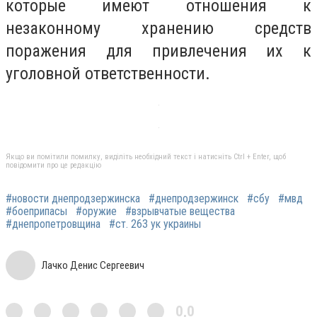
которые имеют отношения к
незаконному хранению средств
поражения для привлечения их к
уголовной ответственности.
Якщо ви помітили помилку, виділіть необхідний текст і натисніть Ctrl + Enter, щоб
повідомити про це редакцію
#новости днепродзержинска
#днепродзержинск
#сбу
#мвд
#боеприпасы
#оружие
#взрывчатые вещества
#днепропетровщина
#ст. 263 ук украины
Лачко Денис Сергеевич
0,0