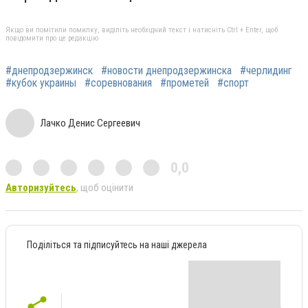
Якщо ви помітили помилку, виділіть необхідний текст і натисніть Ctrl + Enter, щоб
повідомити про це редакцію
#днепродзержинск
#новости днепродзержинска
#черлидинг
#кубок украины
#соревнования
#прометей
#спорт
Лачко Денис Сергеевич
0,0
Авторизуйтесь
, щоб оцінити
Поділіться та підписуйтесь на наші джерела