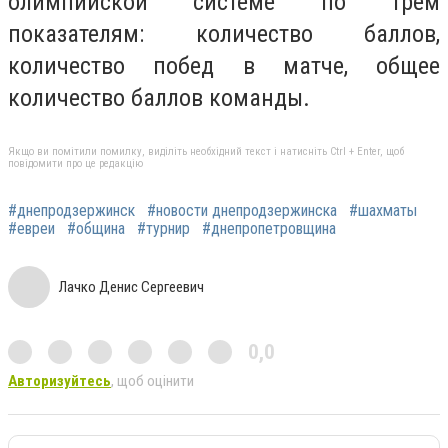
олимпийской системе по трем
показателям: количество баллов,
количество побед в матче, общее
количество баллов команды.
Якщо ви помітили помилку, виділіть необхідний текст і натисніть Ctrl + Enter, щоб
повідомити про це редакцію
#днепродзержинск
#новости днепродзержинска
#шахматы
#евреи
#община
#турнир
#днепропетровщина
Лачко Денис Сергеевич
0,0
Авторизуйтесь
, щоб оцінити