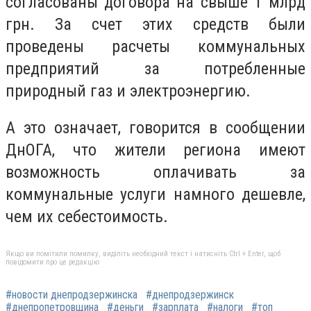
согласованы договора на свыше 1 млрд
грн. За счет этих средств были
проведены расчеты коммунальных
предприятий за потребленные
природный газ и электроэнергию.
А это означает, говорится в сообщении
ДнОГА, что жители региона имеют
возможность оплачивать за
коммунальные услуги намного дешевле,
чем их себестоимость.
Якщо ви помітили помилку, виділіть необхідний текст і натисніть Ctrl + Enter, щоб
повідомити про це редакцію
#новости днепродзержинска
#днепродзержинск
#днепропетровщина
#деньги
#зарплата
#налоги
#топ