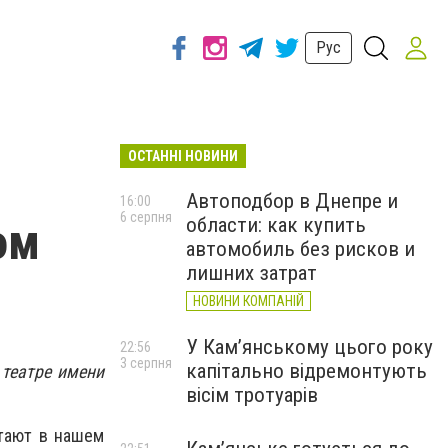
Рус
ОСТАННІ НОВИНИ
Автоподбор в Днепре и
16:00
6 серпня
области: как купить
ом
автомобиль без рисков и
лишних затрат
НОВИНИ КОМПАНІЙ
У Кам’янському цього року
22:56
3 серпня
капітально відремонтують
 театре имени
вісім тротуарів
тают в нашем