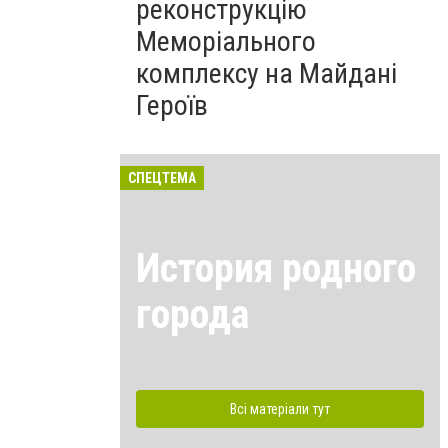
реконструкцію
Меморіального
комплексу на Майдані
Героїв
СПЕЦТЕМА
История родного
города
Всі матеріали тут