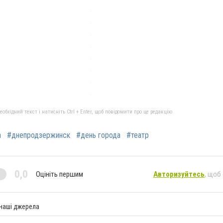
бхідний текст і натисніть Ctrl + Enter, щоб повідомити про це редакцію
а
#днепродзержинск
#день города
#театр
0,0
Оцініть першим
Авторизуйтесь
, щоб
 наші джерела