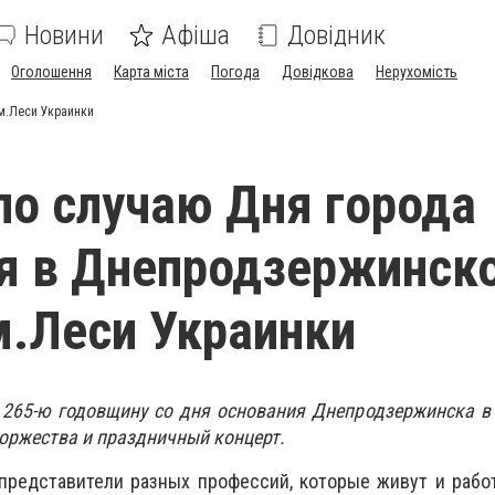
Новини
Афіша
Довідник
Оголошення
Карта міста
Погода
Довідкова
Нерухомість
м.Леси Украинки
по случаю Дня города
я в Днепродзержинск
м.Леси Украинки
в 265-ю годовщину со дня основания Днепродзержинска в
оржества и праздничный концерт.
представители разных профессий, которые живут и рабо