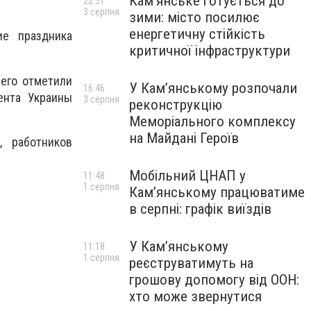
Кам’янське готується до
22:51
3 серпня
зими: місто посилює
енергетичну стійкість
ие праздника
критичної інфраструктури
его отметили
У Кам’янському розпочали
16:46
ента Украины
3 серпня
реконструкцію
Меморіального комплексу
на Майдані Героїв
, работников
Мобільний ЦНАП у
11:48
1 серпня
Кам’янському працюватиме
в серпні: графік виїздів
У Кам’янському
11:18
1 серпня
реєструватимуть на
грошову допомогу від ООН:
хто може звернутися