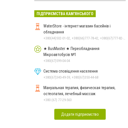
ПІДПРИЄМСТВА КАМ'ЯНСЬКОГО
WaterStore - інтернет магазин басейнів і
обладнання
+380(44)502-01-02, +380(66)777-78-42, +380(67)777-82-19, +380(67)890-80-80, +380(73)890-80-80, +380(44)502-01-03
★ BusMaster ★ Переобладнання
Мікроавтобусів №1
+380(67)599-04-04
Система сповіщення населення
+380(67)340-49-59, +380(67)350-44-68
Мануальная терапия, физическая терапия,
остеопатия, лечебный массаж
+380 (67) 77-29-563
Додати підприємство