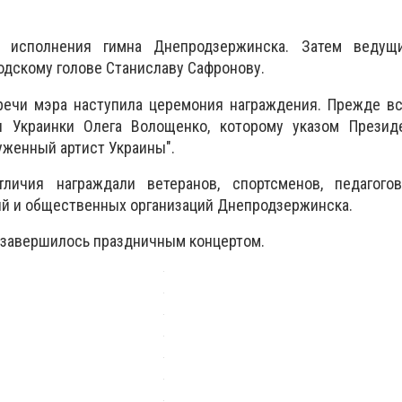
 исполнения гимна Днепродзержинска. Затем ведущ
одскому голове Станиславу Сафронову.
речи мэра наступила церемония награждения. Прежде вс
и Украинки Олега Волощенко, которому указом Презид
уженный артист Украины".
личия награждали ветеранов, спортсменов, педагогов
й и общественных организаций Днепродзержинска.
 завершилось праздничным концертом.