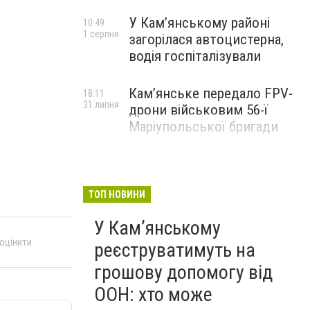
У Кам’янському районі
10:49
1 серпня
загорілася автоцистерна,
водія госпіталізували
Кам’янське передало FPV-
18:11
31 липня
дрони військовим 56-ї
Маріупольської бригади
ТОП НОВИНИ
У Кам’янському
 оцінити
реєструватимуть на
грошову допомогу від
ООН: хто може