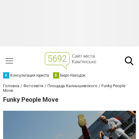
К
Консультация юриста
Б
Бюро Находок
Головна
Фотозвіти
Площадь Калнышевского
Funky People
Move
Funky People Move