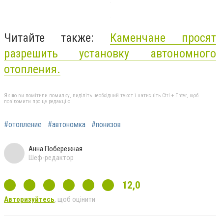
Читайте также:
Каменчане просят
разрешить установку автономного
отопления.
Якщо ви помітили помилку, виділіть необхідний текст і натисніть Ctrl + Enter, щоб
повідомити про це редакцію
#отопление
#автономка
#понизов
Анна Побережная
Шеф-редактор
12,0
Авторизуйтесь
, щоб оцінити