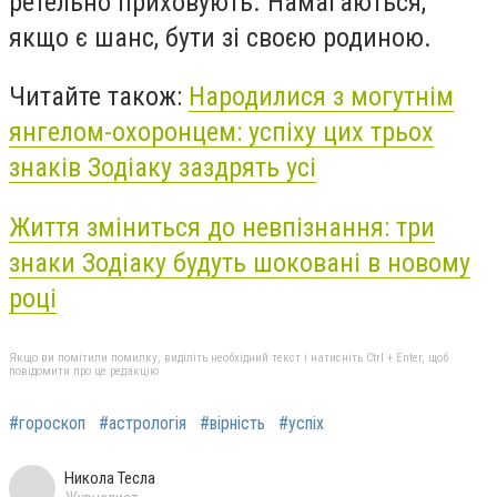
ретельно приховують. Намагаються,
якщо є шанс, бути зі своєю родиною.
Читайте також:
Народилися з могутнім
янгелом-охоронцем: успіху цих трьох
знаків Зодіаку заздрять усі
Життя зміниться до невпізнання: три
знаки Зодіаку будуть шоковані в новому
році
Якщо ви помітили помилку, виділіть необхідний текст і натисніть Ctrl + Enter, щоб
повідомити про це редакцію
#гороскоп
#астрологія
#вірність
#успіх
Никола Тесла