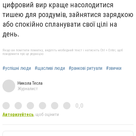
цифровий вир краще насолодитися
тишею для роздумів, зайнятися зарядкою
або спокійно спланувати свої цілі на
день.
Якщо ви помітили помилку, виділіть необхідний текст і натисніть Ctrl + Enter, щоб
повідомити про це редакцію
#успішні люди
#щасливі люди
#ранкові ритуали
#звички
Никола Тесла
Журналист
0,0
Авторизуйтесь
, щоб оцінити