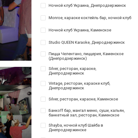
Ночной клуб Украина, Днепродзержинск
Monroe, караоке коктейль бар, ночной клуб
Ночной клуб Украина, Каменское
Studio QUEEN Karaoke, Днеродзержинск
Пицца Челентано, пиццерия, Каменское
(Днепродзержинск)
Silver, ресторан, караоке,
Днепродзержинск
Vintage, ресторан, караоке клуб,
Днепродзержинск
Silver, ресторан, караоке, Каменское
Банкoff бар, мангал меню, суши, кальян,
банкетный зал, ресторан, Каменское
Shayba, ночной клуб Шайба в
Днепродзержинске