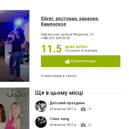
Silver, ресторан, караоке,
Каменское
Кам’янське, вулиця Медична, 2-г
+380 (97) 634-29-29
11.5
дуже добре
12 оцінок та відгуків
Я рекомендую
0 переглядів в серпні
Ще в цьому місці
Детский праздник
22 жовтня 2017 р.
78
I love song
20 жовтня 2017 р.
52