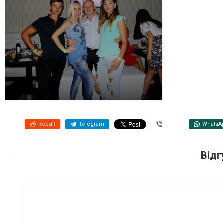
Reddit
Telegram
Viber
WhatsA
Відг