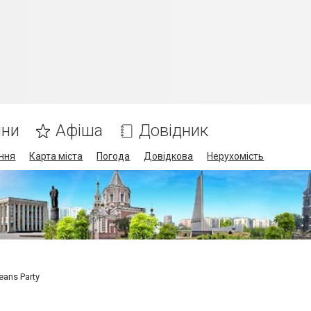
ини
Афіша
Довідник
ння
Карта міста
Погода
Довідкова
Нерухомість
eans Party