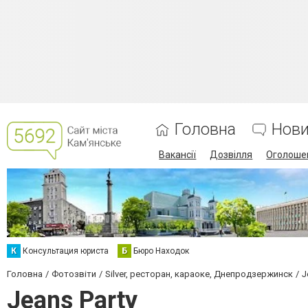
Головна
Нов
Вакансії
Дозвілля
Оголоше
К
Консультация юриста
Б
Бюро Находок
Головна
Фотозвіти
Silver, ресторан, караоке, Днепродзержинск
J
Jeans Party