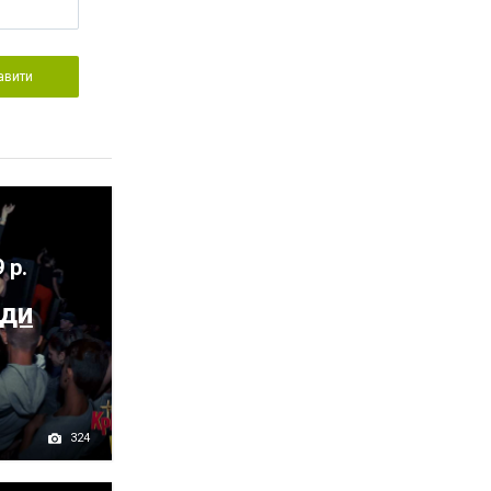
авити
 р.
оди
324