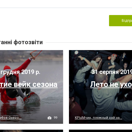
Відпр
анні фотозвіти
 грудня 2019 р.
31 серпня 2019
тие вейк сезона
Лето не ух
99
убое Озеро...
КРЫМчик, пляжный рай на...