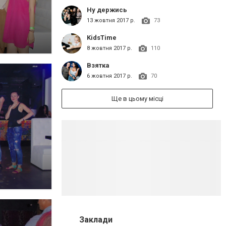
Ну держись
13 жовтня 2017 р.
73
KidsTime
8 жовтня 2017 р.
110
Взятка
6 жовтня 2017 р.
70
Ще в цьому місці
Заклади