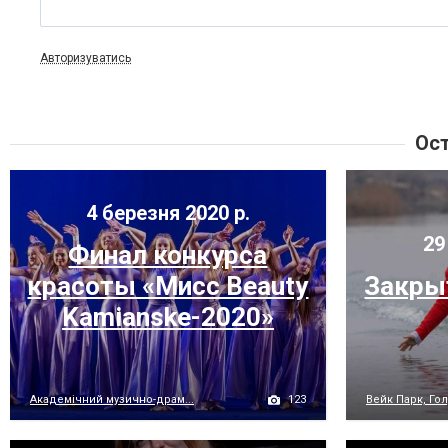
Авторизуватись
Ост
4 березня 2020 р.
29
Финал конкурса
красоты «Mисc Beauty
Закры
Kamianske-2020»
123
Академічний музично-драм...
Вейк Парк, Гол