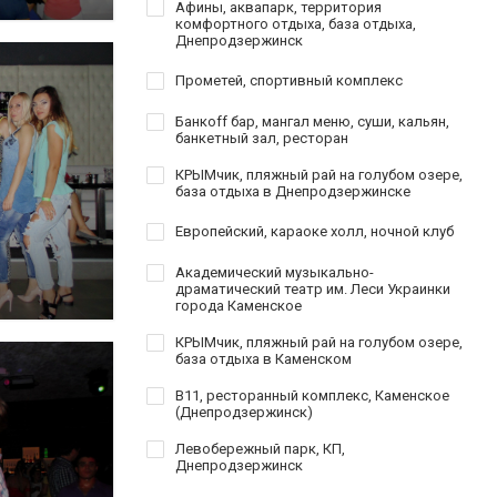
Афины, аквапарк, территория
комфортного отдыха, база отдыха,
Днепродзержинск
Прометей, спортивный комплекс
Банкoff бар, мангал меню, суши, кальян,
банкетный зал, ресторан
КРЫМчик, пляжный рай на голубом озере,
база отдыха в Днепродзержинске
Европейский, караоке холл, ночной клуб
Академический музыкально-
драматический театр им. Леси Украинки
города Каменское
КРЫМчик, пляжный рай на голубом озере,
база отдыха в Каменском
B11, ресторанный комплекс, Каменское
(Днепродзержинск)
Левобережный парк, КП,
Днепродзержинск