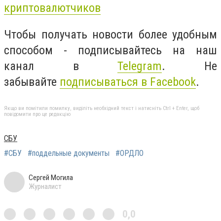
криптовалютчиков
Чтобы получать новости более удобным
способом - подписывайтесь на наш
канал в
Telegram
. Не
забывайте
подписываться в Facebook
.
Якщо ви помітили помилку, виділіть необхідний текст і натисніть Ctrl + Enter, щоб
повідомити про це редакцію
СБУ
#СБУ
#поддельные документы
#ОРДЛО
Сергей Могила
Журналист
0,0